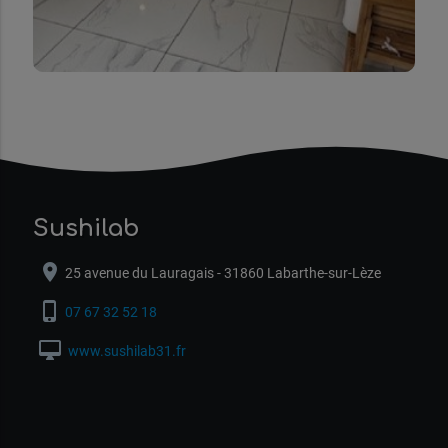
Sushilab
location_on
25 avenue du Lauragais - 31860 Labarthe-sur-Lèze
phone_iphone
07 67 32 52 18
desktop_mac
www.sushilab31.fr