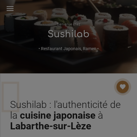
menu
Bienvenue chez
Sushilab
• Restaurant Japonais, Ramen •
favorite
Sushilab : l'authenticité de
la
cuisine
japonaise
à
Labarthe-sur-Lèze