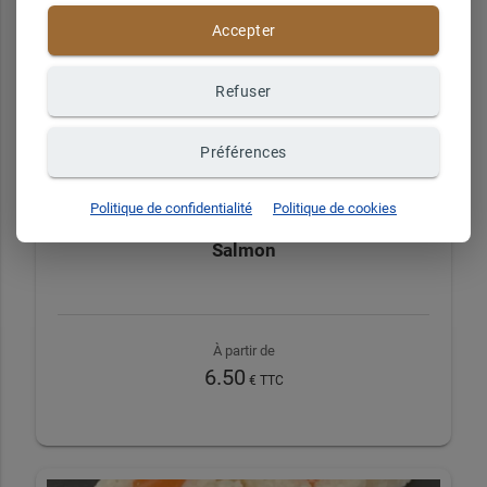
À partir de
Accepter
6.20
€ TTC
Refuser
Préférences
Politique de confidentialité
Politique de cookies
Salmon
À partir de
6.50
€ TTC