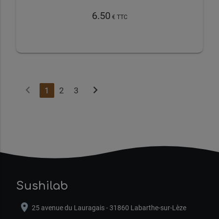
6.50
€ TTC
chevron_left
chevron_right
1
2
3
Sushilab
location_on
25 avenue du Lauragais - 31860 Labarthe-sur-Lèze