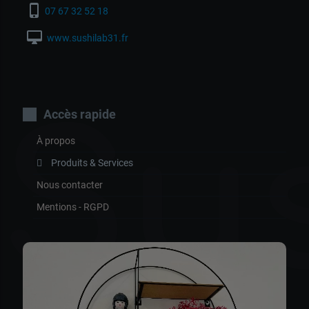
phone_iphone
07 67 32 52 18
desktop_mac
www.sushilab31.fr
Su
Accès rapide
À propos
Produits & Services
Nous contacter
Mentions - RGPD