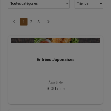
chevron_left
chevron_right
1
2
3
Entrées Japonaises
À partir de
3.00
€ TTC