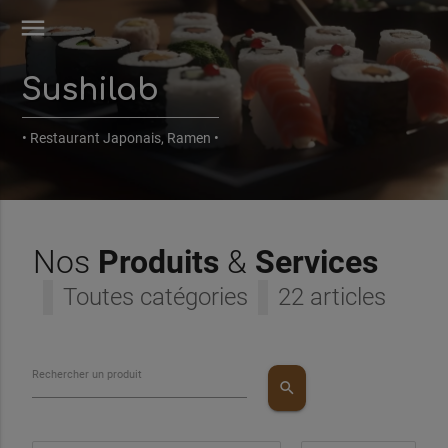
menu
Sushilab
• Restaurant Japonais, Ramen •
Nos
Produits
&
Services
Toutes catégories
22 articles
Rechercher un produit
search